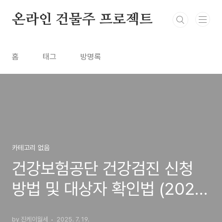
본문 바로가기
온라인 건물주 프로젝트
홈
태그
방명록
카테고리 없음
건강보험공단 건강검진 신청
방법 및 대상자 확인법 (2025
최신)
by 진케이월세
2025. 7. 19.