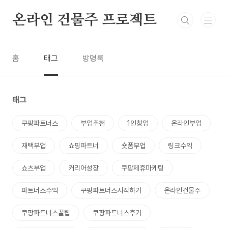
본문 바로가기
온라인 건물주 프로젝트
홈
태그
방명록
태그
쿠팡파트너스
부업추천
1인창업
온라인부업
재택부업
쇼핑파트너
숏폼부업
링크수익
쇼츠부업
커리어성장
쿠팡제휴마케팅
파트너스수익
쿠팡파트너스시작하기
온라인건물주
쿠팡파트너스꿀팁
쿠팡파트너스후기