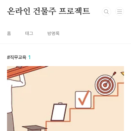
본문 바로가기
온라인 건물주 프로젝트
홈
태그
방명록
직무교육
1