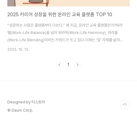
2025 커리어 성장을 위한 온라인 교육 플랫폼 TOP 10
“성장하는 사람은 플랫폼부터 다르다.” 왜 지금, 온라인 교육 플랫폼인가?워라
밸(Work-Life Balance)을 넘어 워라하(Work-Life Harmony), 워라블
(Work-Life Blending)이라는 키워드가 뜨고 있다.이제는 ‘일’ 자체를 삶의
일부로 즐기기 위한 방법을 고민하는 시대다.하지만, ‘일을 즐기기 위해선’ 결국
2025. 10. 13.
직무 능력이 기반이 되어야 한다.특히 디지털 전환이 가속화된 지금, 온라인 교
육 플랫폼은 직장인, 프리랜서, 이직 준비생에게 필수 도구로 자리잡았다. 선정
1
기준커리어·직무 성장에 초점2025년 기준 사용자 수, 브랜드 인지도, 강의 품
질 고려국내 플랫폼 중심단순 취미·어학 플랫폼은 제외 1. 인프런
(Inflearn)https://www.inflearn.com 인..
Designed by 티스토리
© Daum Corp.