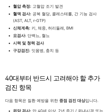
혈압 측정:
고혈압 조기 발견
혈액 검사:
공복 혈당, 콜레스테롤, 간 기능 검사
(AST, ALT, r-GTP)
신체계측:
키, 체중, 허리둘레, BMI
요검사:
단백뇨, 혈뇨
시력 및 청력 검사
구강검진:
잇몸병, 충치 등
40대부터 반드시 고려해야 할 추가
검진 항목
다음 항목은 질환 예방을 위한
중점 검진 대상
입니다.
위암 검사:
만 40세 이상, 2년 주기 / 위내시경 또는