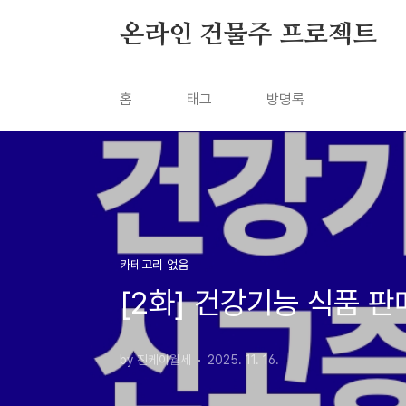
본문 바로가기
온라인 건물주 프로젝트
홈
태그
방명록
카테고리 없음
[2화] 건강기능 식품 
by 진케이월세
2025. 11. 16.