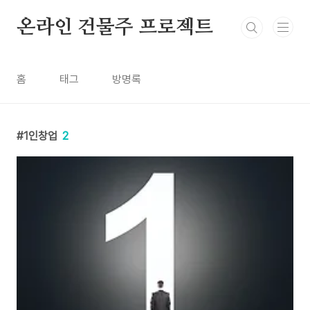
본문 바로가기
온라인 건물주 프로젝트
홈
태그
방명록
1인창업
2